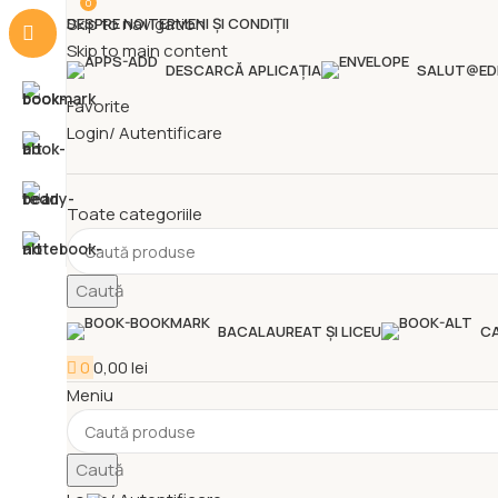
0
Skip to navigation
DESPRE NOI
TERMENI ȘI CONDIȚII
Skip to main content
DESCARCĂ APLICAȚIA
SALUT@ED
Favorite
Login/ Autentificare
Toate categoriile
Caută
BACALAUREAT ȘI LICEU
CA
0
0,00
lei
Meniu
Caută