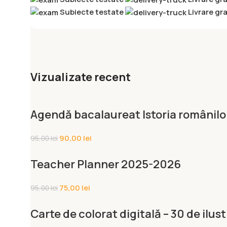
Subiecte testate
Livrare gra
Vizualizate recent
Agendă bacalaureat Istoria românilo
90,00
lei
95,00
lei
Teacher Planner 2025-2026
75,00
lei
95,00
lei
Carte de colorat digitală – 30 de ilus