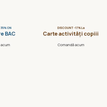
 35% ON
DISCOUNT -17% La
re BAC
Carte activități copiii
 acum
Comandă acum