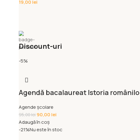
19,00
lei
Discount-uri
-5%
Agendă bacalaureat Istoria românilo
Agende școlare
90,00
lei
95,00
lei
Adaugă în coș
-21%
Nu este în stoc