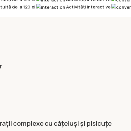
tuită de la 120lei
Activități interactive
r
trații complexe cu cățeluși și pisicuțe