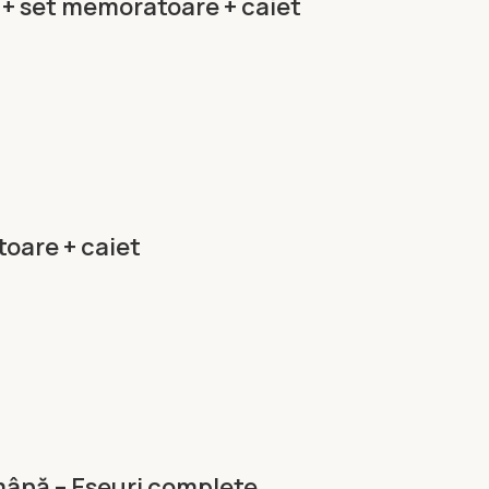
 + set memoratoare + caiet
oare + caiet
mână – Eseuri complete