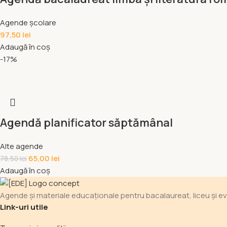
Agende școlare
97,50
lei
Adaugă în coș
-17%
Agendă planificator săptămânal
Alte agende
65,00
lei
78,50
lei
Adaugă în coș
Agende și materiale educaționale pentru bacalaureat, liceu și evalu
Link-uri utile