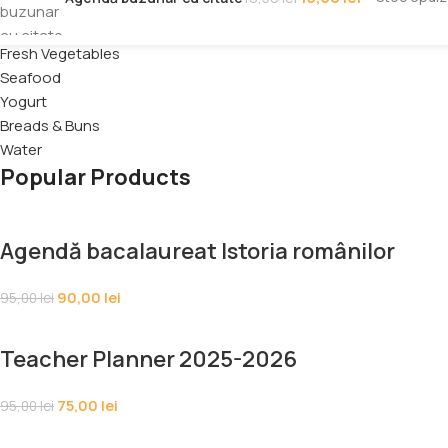
Popular requests
Fresh Vegetables
Seafood
Yogurt
Breads & Buns
Water
Popular Products
Agendă bacalaureat Istoria românilor
90,00
lei
95,00
lei
Teacher Planner 2025-2026
75,00
lei
95,00
lei