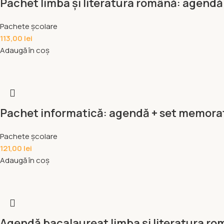
Pachet limba și literatura română: agendă
Pachete școlare
113,00
lei
Adaugă în coș
Pachet informatică: agendă + set memorat
Pachete școlare
121,00
lei
Adaugă în coș
Agendă bacalaureat limba și literatura ro