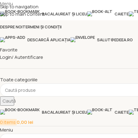
Meniu
Skip to navigation
Skip to main content
BACALAUREAT ȘI LICEU
CAIETE
DESPRE NOI
TERMENI ȘI CONDIȚII
DESCARCĂ APLICAȚIA
SALUT@EDEEA.RO
Favorite
Login/ Autentificare
Toate categoriile
Caută
BACALAUREAT ȘI LICEU
CAIETE
0
items
0,00
lei
Meniu