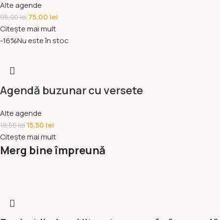
Alte agende
75,00
lei
95,00
lei
Citește mai mult
-16%
Nu este în stoc
Agendă buzunar cu versete
Alte agende
15,50
lei
18,50
lei
Citește mai mult
Merg bine împreună