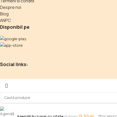
Termeni si conditii
Despre noi
Blog
ANPC
Disponibil pe
Social links:
Selectează categorie
Caută
15,50
lei
Stoc epuiz
Agendă buzunar cu citate
18,50
lei