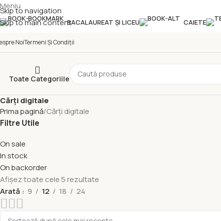
Meniu
Skip to navigation
Skip to main content
BACALAUREAT ȘI LICEU
CAIETE
espre Noi
Termeni Și Condiții
Toate Categoriile
Cărți digitale
Prima pagină
Cărți digitale
Filtre Utile
On sale
In stock
On backorder
Afișez toate cele 5 rezultate
Arată
9
12
18
24