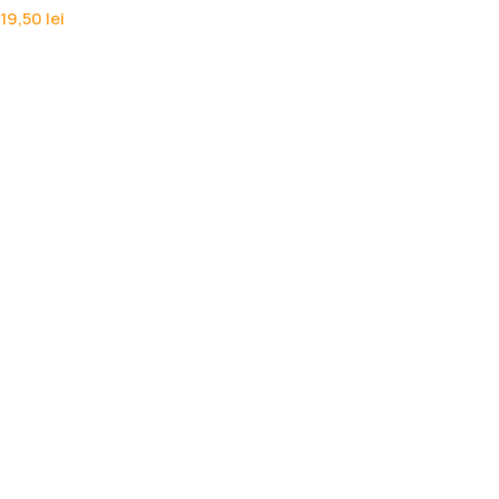
19,50
lei
Set memoratoare chimie organică
19,50
lei
Popular Cheese
Autocolant orar școlar
9,50
lei
Set memoratoare fizică
19,50
lei
Set memoratoare chimie organică