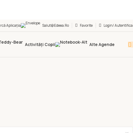
rcă Aplicația
Salut@edeea.ro
Favorite
Login/ Autentifica
Activități Copii
Alte Agende