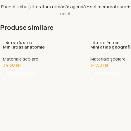
Pachet limba și literatura română: agendă + set memoratoare +
caiet
Produse similare
NU ESTE ÎN STOC
NU ESTE ÎN STOC
Mini atlas anatomie
Mini atlas geografi
Materiale școlare
Materiale școlare
34,50
lei
34,50
lei
Citește Mai Mult
Citește Mai Mult