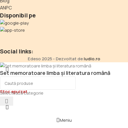
Blog
ANPC
Disponibil pe
Social links:
Edeso 2025 - Dezvoltat de
ludio.ro
Set memoratoare limba și literatura română
21,50
lei
Stoc epuizat
Selectează categorie
Meniu