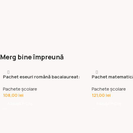
Merg bine împreună
Pachet eseuri română bacalaureat:
Pachet matematică
agendă + caiet
memoratoare + cai
Pachete școlare
Pachete școlare
108,00
lei
121,00
lei
Adaugă În Coș
Adaugă În Coș