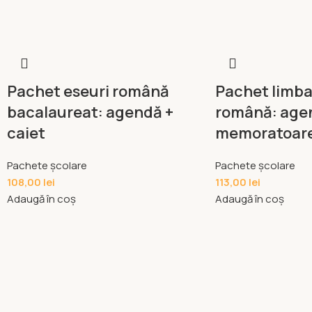
Pachet eseuri română
Pachet limba 
bacalaureat: agendă +
română: agen
caiet
memoratoare 
Pachete școlare
Pachete școlare
108,00
lei
113,00
lei
Adaugă în coș
Adaugă în coș