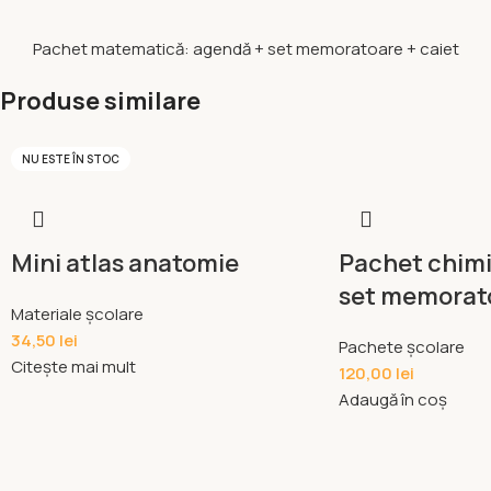
Pachet matematică: agendă + set memoratoare + caiet
Produse similare
NU ESTE ÎN STOC
Mini atlas anatomie
Pachet chimi
set memorato
Materiale școlare
34,50
lei
Pachete școlare
Citește mai mult
120,00
lei
Adaugă în coș