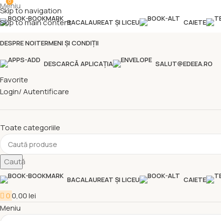
0
Meniu
Skip to navigation
Skip to main content
BACALAUREAT ȘI LICEU
CAIETE
DESPRE NOI
TERMENI ȘI CONDIȚII
DESCARCĂ APLICAȚIA
SALUT@EDEEA.RO
Favorite
Login/ Autentificare
Toate categoriile
Caută
BACALAUREAT ȘI LICEU
CAIETE
0
0,00
lei
Meniu