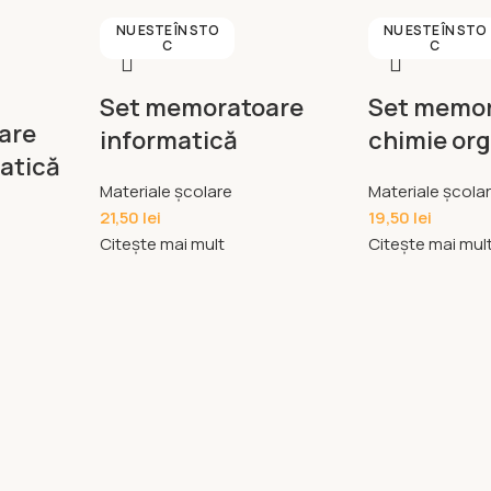
NU ESTE ÎN STO
NU ESTE ÎN STO
C
C
Set memoratoare
Set memor
are
informatică
chimie or
atică
Materiale școlare
Materiale școla
21,50
lei
19,50
lei
Citește mai mult
Citește mai mul