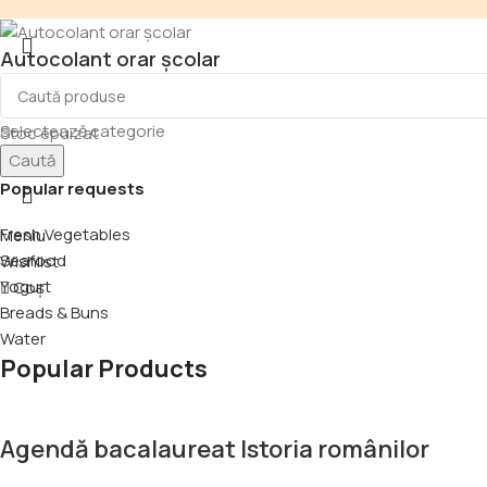
Autocolant orar școlar
9,50
lei
Selectează categorie
Stoc epuizat
Caută
Popular requests
Fresh Vegetables
Meniu
Seafood
Wishlist
Yogurt
Coș
Breads & Buns
Water
Popular Products
Agendă bacalaureat Istoria românilor