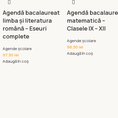
Agendă bacalaureat
Agendă bacalaure
limba și literatura
matematică –
română – Eseuri
Clasele IX – XII
complete
Agende școlare
96,50
lei
Agende școlare
Adaugă în coș
97,50
lei
Adaugă în coș