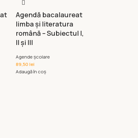
at
Agendă bacalaureat
limba și literatura
română – Subiectul I,
II și III
Agende școlare
89,50
lei
Adaugă în coș