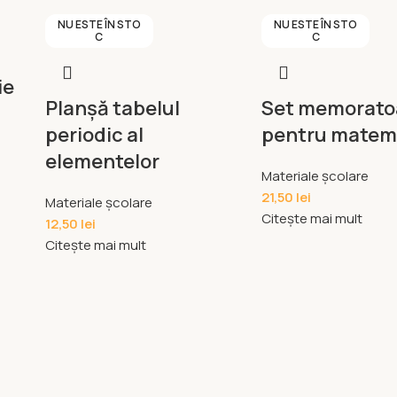
NU ESTE ÎN STO
NU ESTE ÎN STO
C
C
ie
Planșă tabelul
Set memorato
periodic al
pentru matem
elementelor
Materiale școlare
21,50
lei
Materiale școlare
Citește mai mult
12,50
lei
Citește mai mult