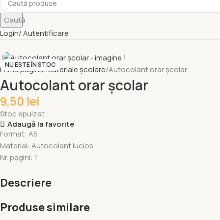
Caută
Login/ Autentificare
NU ESTE ÎN STOC
Prima pagină
Materiale școlare
Autocolant orar școlar
Autocolant orar școlar
9,50
lei
Stoc epuizat
Adaugă la favorite
Format: A5
Material: Autocolant lucios
Nr. pagini: 1
Descriere
Produse similare