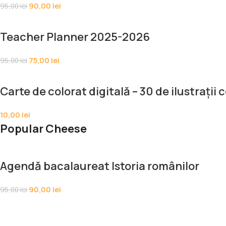
90,00
lei
95,00
lei
Teacher Planner 2025-2026
75,00
lei
95,00
lei
Carte de colorat digitală – 30 de ilustrații
10,00
lei
Popular Cheese
Agendă bacalaureat Istoria românilor
90,00
lei
95,00
lei
Teacher Planner 2025-2026