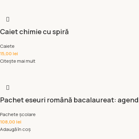
Caiet chimie cu spiră
Caiete
15,00
lei
Citește mai mult
Pachet eseuri română bacalaureat: agendă
Pachete școlare
108,00
lei
Adaugă în coș