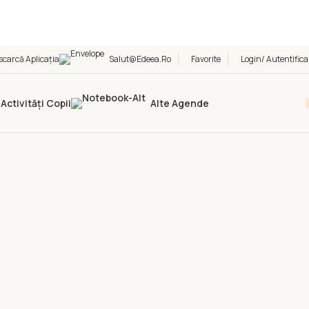
scarcă Aplicația
Salut@edeea.ro
Favorite
Login/ Autentifica
Activități Copii
Alte Agende