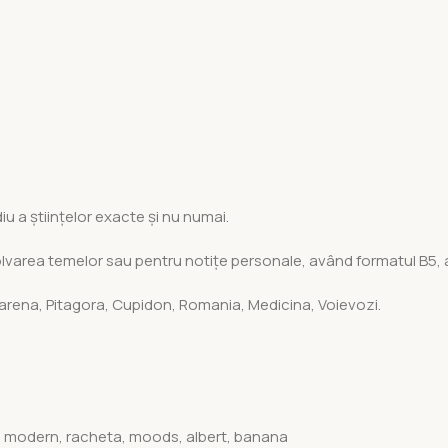
iu a științelor exacte și nu numai.
 rezolvarea temelor sau pentru notițe personale, având formatul B
arena, Pitagora, Cupidon, Romania, Medicina, Voievozi.
n modern, racheta, moods, albert, banana