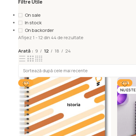
Filtre Utile
On sale
In stock
On backorder
Afișez 1 - 12 din 44 de rezultate
Arată
9
12
18
24
-5%
-21%
NU ESTE