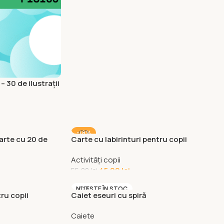
– 30 de ilustrații
isicuțe
-18%
arte cu 20 de
Carte cu labirinturi pentru copii
 limba engleză)
Activități copii
45,00
lei
55,00
lei
NU ESTE ÎN STOC
ru copii
Caiet eseuri cu spiră
Caiete