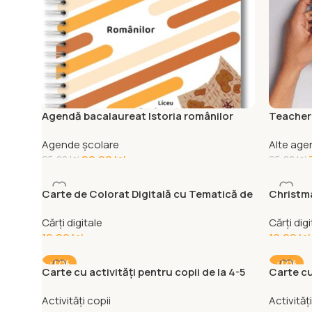
Agendă bacalaureat Istoria românilor
Teacher
Agende școlare
Alte age
90,00
lei
95,00
lei
95,00
lei
Carte de Colorat Digitală cu Tematică de
Christm
Crăciun – 20 de fişe cu ilustrații pentru
labirint
Cărți digitale
Cărți dig
copii
10,00
lei
10,00
lei
-17%
-17%
Carte cu activități pentru copii de la 4-5
Carte cu
ani
Activități copii
Activități