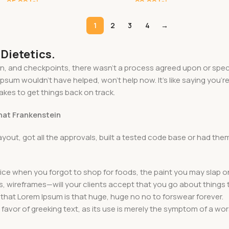
–
95,00
lei
20,00
lei
1
2
3
4
→
 Dietetics.
 and checkpoints, there wasn't a process agreed upon or specifi
psum wouldn't have helped, won't help now. It's like saying you're 
takes to get things back on track.
that Frankenstein
yout, got all the approvals, built a tested code base or had t
ice when you forgot to shop for foods, the paint you may slap o
, wireframes—will your clients accept that you go about things 
ms that Lorem Ipsum is that huge, huge no no to forswear forever.
n favor of greeking text, as its use is merely the symptom of a wo