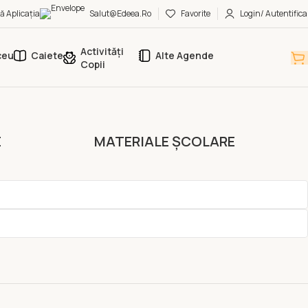
ă Aplicația
Salut@edeea.ro
Favorite
Login/ Autentifica
Activități
ceu
Caiete
Alte Agende
Copii
E
MATERIALE ȘCOLARE