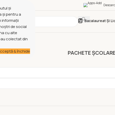
Descarc
utul și
a și pentru a
 informații
Bacalaureat Și Li
noștri de social
na cu alte
e-au colectat din
cceptă & închide
DE ȘCOLARE
PACHETE ȘCOLAR