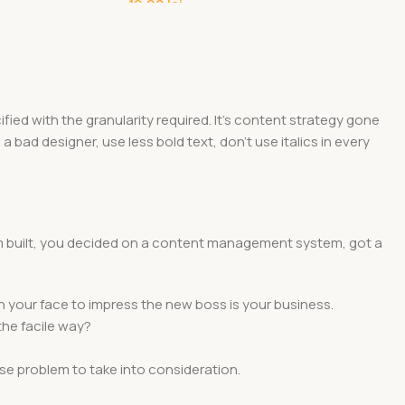
19,00
lei
ed with the granularity required. It's content strategy gone
a bad designer, use less bold text, don't use italics in every
hem built, you decided on a content management system, got a
n your face to impress the new boss is your business.
the facile way?
rse problem to take into consideration.