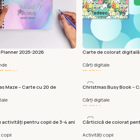
 Planner 2025-2026
Carte de colorat digitală 
complexe cu cățeluși și p
nde
Cărți digitale
75,00
lei
10,00
lei
as Maze – Carte cu 20 de
Christmas Busy Book – C
uri cu tematică de Crăciun
activități de Crăciun (în
itale
Cărți digitale
10,00
lei
 activități pentru copii de 3-4 ani
Cărticică de colorat pent
 copii
Activități copii