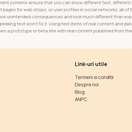
nt systems ensure that you can show different text, different 
pages for web shops, or user profiles in social networks, all of th
have unintended consequences and look much different than ex
reeking text won't fix it. Using test items of real content and dat
en a prototype or beta site with real content published from the
Link-uri utile
Termeni si conditii
Despre noi
Blog
ANPC