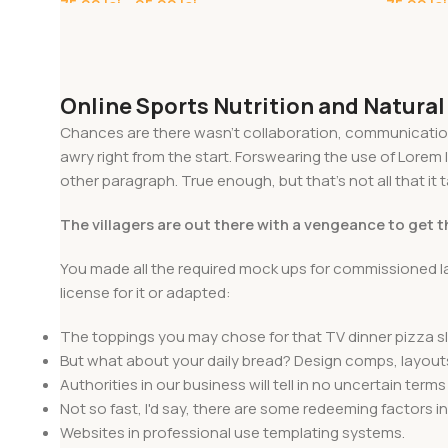
75,00
lei
–
95,00
lei
75,00
lei
Online Sports Nutrition and Natural
Chances are there wasn't collaboration, communication,
awry right from the start. Forswearing the use of Lorem I
other paragraph. True enough, but that's not all that it 
The villagers are out there with a vengeance to get 
You made all the required mock ups for commissioned la
license for it or adapted:
The toppings you may chose for that TV dinner pizza sl
But what about your daily bread? Design comps, layouts
Authorities in our business will tell in no uncertain ter
Not so fast, I'd say, there are some redeeming factors i
Websites in professional use templating systems.