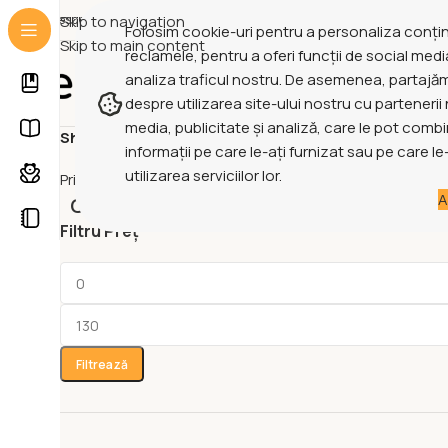
Despre Noi
Skip to navigation
Termeni Și Condiții
Folosim cookie-uri pentru a personaliza conțin
Skip to main content
reclamele, pentru a oferi funcții de social medi
analiza traficul nostru. De asemenea, partajăm
Toate Categoriile
despre utilizarea site-ului nostru cu partenerii 
media, publicitate și analiză, care le pot combi
Shop
informații pe care le-ați furnizat sau pe care l
utilizarea serviciilor lor.
Prima pagină
Shop
A
CĂRȚI DIGITALE
AGEN
Filtru Preț
Filtrează