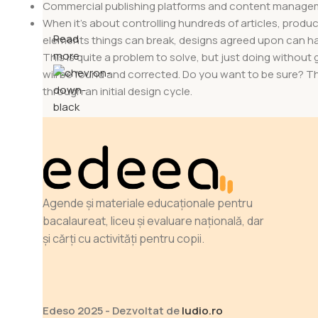
Commercial publishing platforms and content manageme
When it's about controlling hundreds of articles, product 
Read
elements things can break, designs agreed upon can 
more
This is quite a problem to solve, but just doing without g
will be found and corrected. Do you want to be sure? Th
through an initial design cycle.
Agende și materiale educaționale pentru
bacalaureat, liceu și evaluare națională, dar
și cărți cu activități pentru copii.
Edeso 2025 - Dezvoltat de
ludio.ro