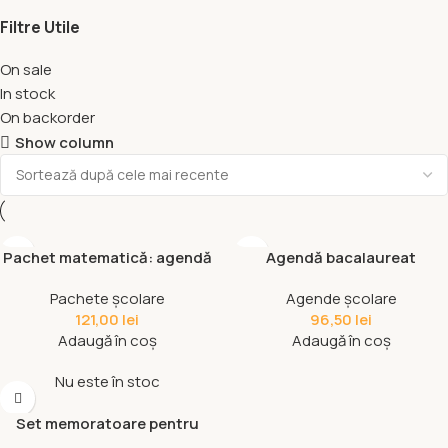
Filtre Utile
On sale
In stock
On backorder
Show column
Pachet matematică: agendă
Agendă bacalaureat
+ set memoratoare + caiet
matematică – Clasele IX – XII
Pachete școlare
Agende școlare
121,00
lei
96,50
lei
Adaugă în coș
Adaugă în coș
Nu este în stoc
Set memoratoare pentru
matematică