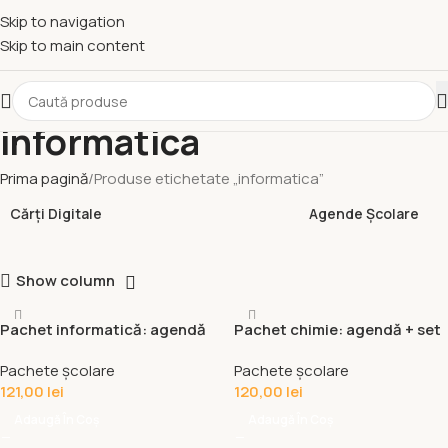
Skip to navigation
Skip to main content
informatica
Prima pagină
Produse etichetate „informatica”
Cărți Digitale
Agende Școlare
Show column
Pachet informatică: agendă
Pachet chimie: agendă + set
+ set memoratoare + caiet
memoratoare + caiet
Pachete școlare
Pachete școlare
121,00
lei
120,00
lei
Adaugă În Coș
Adaugă În Coș